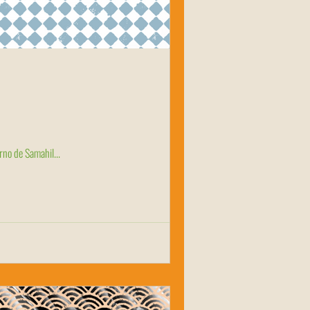
tistas Audiovisuales Contemporáneas. Esta vez es el turno de Samahil...