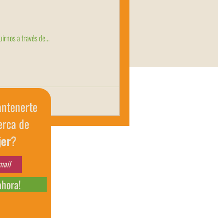
 Page en Facebook donde podrás seguirnos a través de...
antenerte
erca de
jer
?
ahora!