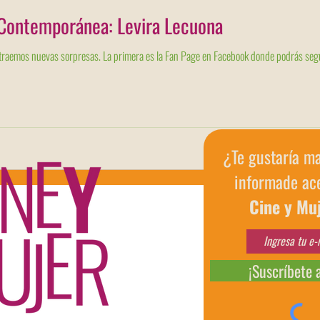
l Contemporánea: Levira Lecuona
Empezamos nuevo mes y con eso les traemos nuevas sorpresas. La primera es la Fan
¿Te gustaría m
informade ac
Cine y Mu
¡Suscríbete 