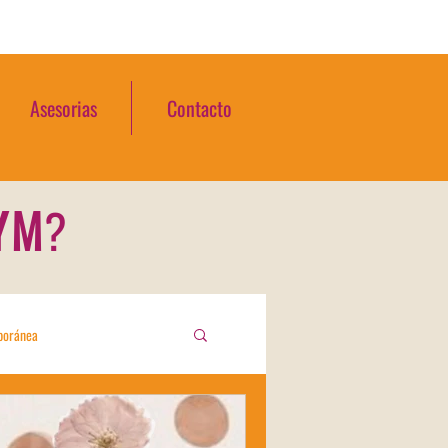
Asesorias
Contacto
YM
?
mporánea