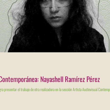
l Contemporánea: Nayashell Ramírez Pérez
a presentar el trabajo de otra realizadora en la sección Artista Audiovisual Contempo