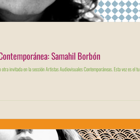
l Contemporánea: Samahil Borbón
Iniciamos nuevo mes y lo abrimos con otra invitada en la sección Ar