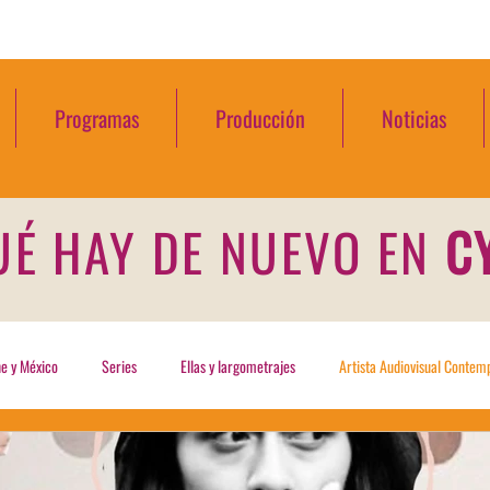
Programas
Producción
Noticias
UÉ HAY DE NUEVO EN
C
ine y México
Series
Ellas y largometrajes
Artista Audiovisual Conte
ews