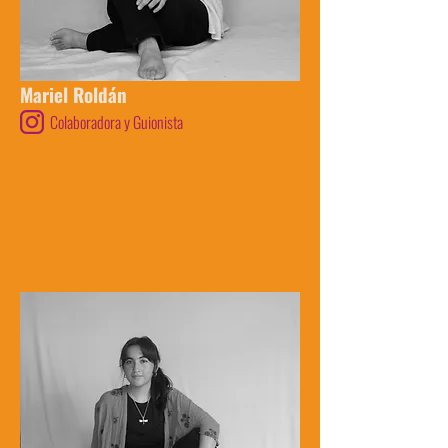
Mariel Roldán
Colaboradora y Guionista