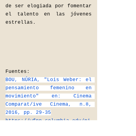
de ser elogiada por fomentar 
el talento en las jóvenes 
estrellas.  
Fuentes: 
BOU, NÚRIA, "Lois Weber: el 
pensamiento femenino en 
movimiento" en: Cinema 
Comparat/ive Cinema, n.8, 
2016, pp. 29-35
https://wfpp.columbia.edu/pi
oneer/ccp-lois-weber/