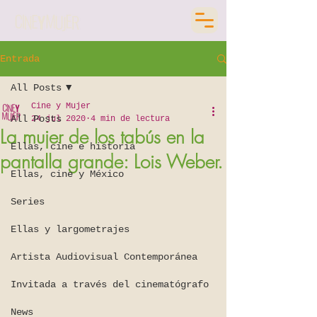
Entrada
All Posts
Cine y Mujer
All Posts
24 jul 2020
4 min de lectura
La mujer de los tabús en la
Ellas, cine e historia
pantalla grande: Lois Weber.
Ellas, cine y México
Series
Ellas y largometrajes
Artista Audiovisual Contemporánea
Invitada a través del cinematógrafo
News