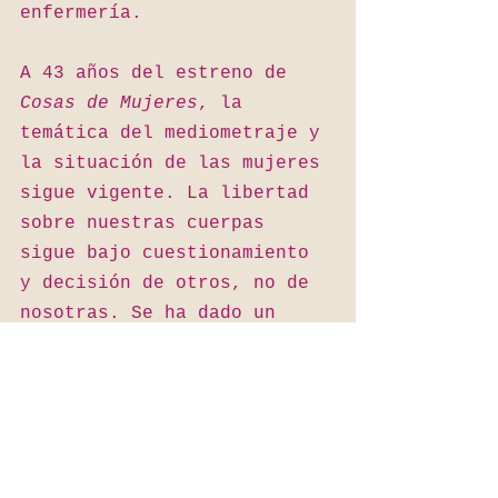
enfermería.
A 43 años del estreno de 
Cosas de Mujeres
, la 
temática del mediometraje y 
la situación de las mujeres 
sigue vigente. La libertad 
sobre nuestras cuerpas 
sigue bajo cuestionamiento 
y decisión de otros, no de 
nosotras. Se ha dado un 
paso más, pero todavía no 
llegamos a la meta. ¡Nos 
queremos libres y seguras!
#feminismo
#film
#femalegaze
#cinemujeres