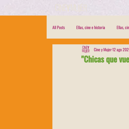
All Posts
Ellas, cine e historia
Ellas, c
Cine y Mujer
12 ago 20
Invitada a través del cinematógrafo
N
"Chicas que vue