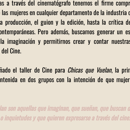
las a través del cinematógrafo tenemos el firme compr
e las mujeres en cualquier departamento de la industria c
la producción, el guion y la edición, hasta la crítica de
ontemporáneas. Pero además, buscamos generar un esp
la imaginación y permitirnos crear y contar nuestras
 del Cine.
ñado el taller de Cine para 
Chicas que Vuelan
, la pri
contenida en dos grupos con la intención de que mujere
lan son aquellas que imaginan, que sueñan, que buscan da
 o inquietudes y que quieren expresarse a través del cine.