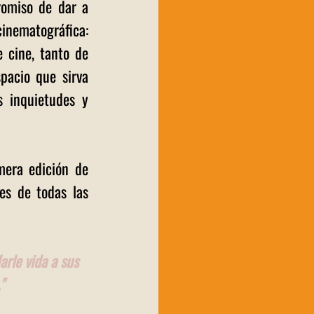
omiso de dar a 
inematográfica: 
 cine, tanto de 
acio que sirva 
 inquietudes y 
mera edición de 
s de todas las 
rle vida a sus 
"