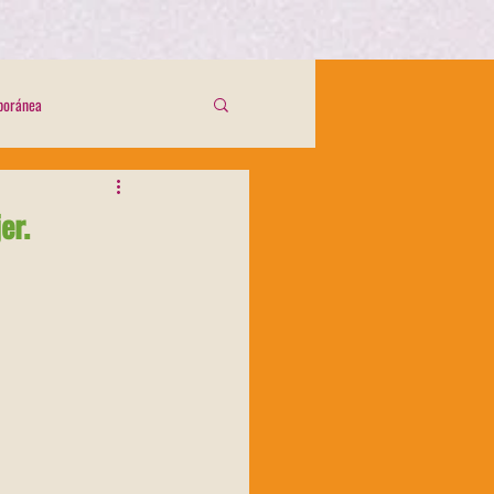
mporánea
er.