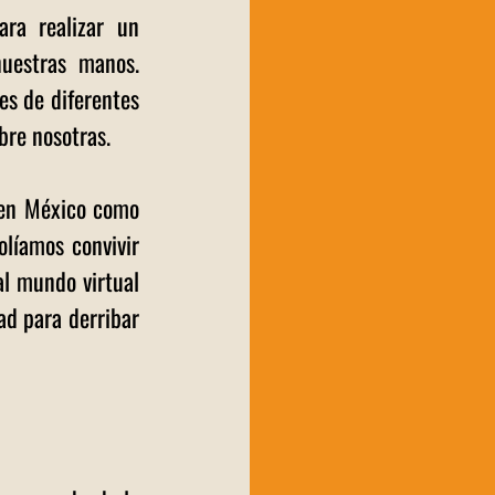
ra realizar un 
estras manos. 
s de diferentes 
bre nosotras. 
en México como 
líamos convivir 
l mundo virtual 
d para derribar 