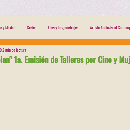
ine y México
Series
Ellas y largometrajes
Artista Audiovisual Conte
20
2 min de lectura
ews
lan" 1a. Emisión de Talleres por Cine y Muj